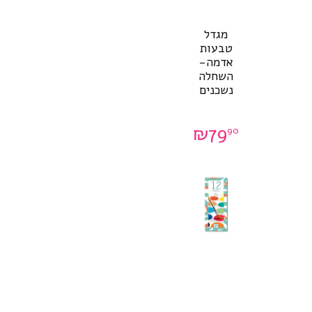
מגדל
טבעות
אדמה-
השחלה
נשכנים
₪
79
90