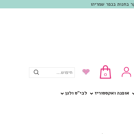
חיפוש...
0
אופנה ואקססוריז
לבי”ס ולגן