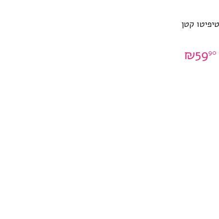
יפיטו קטן
₪
59
90