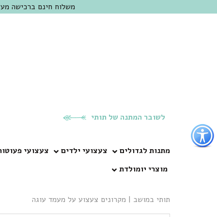
משלוח חינם ברכישה מעל 300 ש"ח | אופציה למשלוח מהיום להיום באזור המרכז | מוזמנים לבקר בחנות בכפר
לשובר המתנה של תותי
פתור
פתיחת
פריט
מתנות לגדולים
צעצועי ילדים
צעצועי פעוטות
גישות
מוצרי יומולדת
וכן
רכזי
תותי במושב
|
מקרונים צעצוע על מעמד עוגה