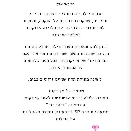
המלאי אזל
מנורת לילה ייחודית לקישוט חדר התינוק
והילדים, שמקרינה כוכבים על התקרה, והופכת
לתיבת נגינה בלחיצה, עם בלרינה שרוקדת
לצלילי המנגינה.
ניתן להשתמש רק באור הלילה, או רק בתיבת
הנגינה שמנגנת במשך שתי דקות וחצי את “אגם
הברבורים” של צ’ייקובסקי בכל פעם שלוחצים
על הכפתור הקדמי.
לשינה מתוקה תחת שמיים זרועי כוכבים.
טיימר של 30 דקות.
תאורת הלילה נכבית אוטומטית לאחר 15 דקות.
פונקציית “גלאי בכי”
מגיעה עם כבל USB לטעינה, ויכולה לפעול גם
על סוללות