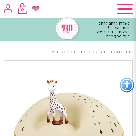
0
משלוח מהיום להיום
באזור המרכז!
משלוח חינם ברכישה
מעל 300 ש"ח
וכן
רכזי
תותי במושב
|
מקרן כוכבים – סופי הג’ירפה
פתור
פתיחת
פריט
גישות