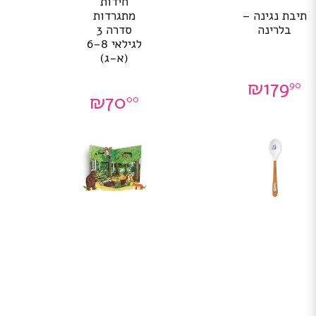
חידות
תיבת נגינה –
מתגרדות
בלרינה
סדרה 3
לגילאי 6-8
(א-ג)
₪
179
90
₪
70
00