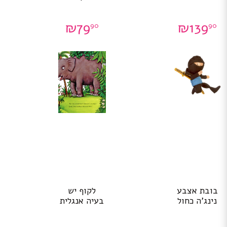
₪
79
₪
139
90
90
בובת אצבע
לקוף יש
נינג’ה כחול
בעיה אנגלית