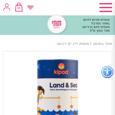
0
משלוח מהיום להיום
באזור המרכז!
משלוח חינם ברכישה
מעל 300 ש"ח
וכן
רכזי
תותי במושב
|
משחק דיג ים ויבשה
פתור
פתיחת
פריט
גישות