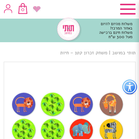
0
משלוח מהיום להיום
באזור המרכז!
משלוח חינם ברכישה
מעל 300 ש"ח
וכן
רכזי
תותי במושב
|
משחק זכרון קטן – חיות
פתור
פתיחת
פריט
גישות