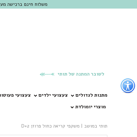
משלוח חינם ברכישה מעל 300 ש"ח | אופציה למשלוח מהיום להיום באזור המרכז | מוזמנים לבקר בחנות בכפר
לשובר המתנה של תותי
פתור
פתיחת
פריט
מתנות לגדולים
צעצועי ילדים
צעצועי פעוטות
גישות
מוצרי יומולדת
וכן
רכזי
תותי במושב
|
משקפי קריאה כחול פרוזן 2+D