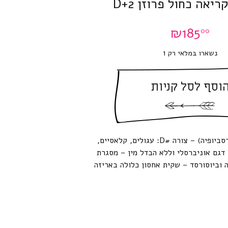
יאה כחול פרוזן 2+D
₪
185
00
נשארו במלאי רק 1
וסף לסל קניות
משקפי קריאה (פרסביופיה) – צורה #D: עגולים, קלאסיים,
דגם אוניברסלי וללא הבדל מין – מסגרת
 וביוסורסד – שקית אחסון כלולה באריזה