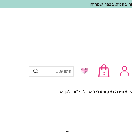
חיפוש...
0
אופנה ואקססוריז
לבי”ס ולגן