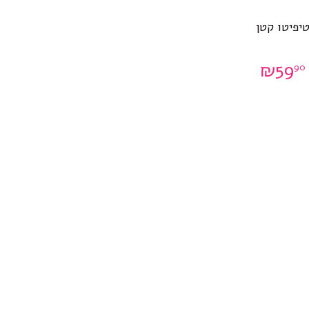
יפיטו קטן
₪
59
90