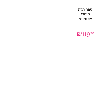
ספר תלת
ט
מימדי
טרופותי
₪
119
90