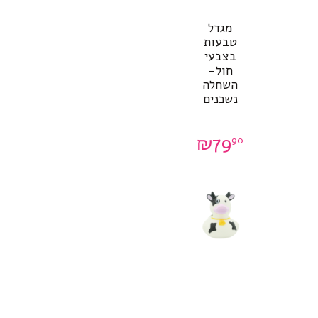
מגדל
טבעות
בצבעי
חול-
השחלה
נשכנים
₪
79
90