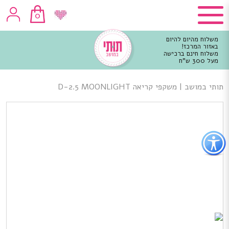
0
משלוח מהיום להיום
באזור המרכז!
משלוח חינם ברכישה
מעל 300 ש"ח
וכן
רכזי
תותי במושב
|
משקפי קריאה D-2.5 MOONLIGHT
פתור
פתיחת
פריט
גישות