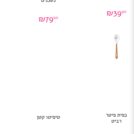
נשכנים
₪
39
90
₪
79
90
כפית פיטר
טיפיטו קטן
רביט