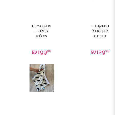
תינוקות –
ערכת ניירת
לבן מגדל
גדולה –
קוביות
שרלוט
₪
199
₪
129
90
90