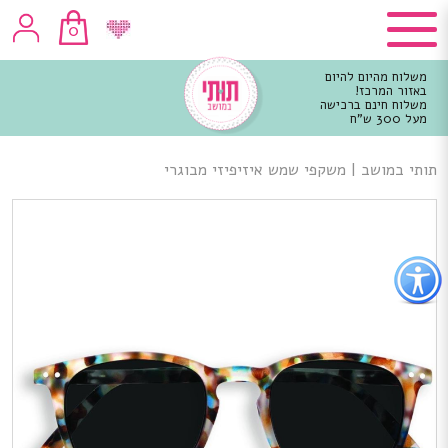
0
משלוח מהיום להיום
באזור המרכז!
משלוח חינם ברכישה
מעל 300 ש"ח
וכן
רכזי
תותי במושב
|
משקפי שמש איזיפיזי מבוגרי
פתור
פתיחת
פריט
גישות