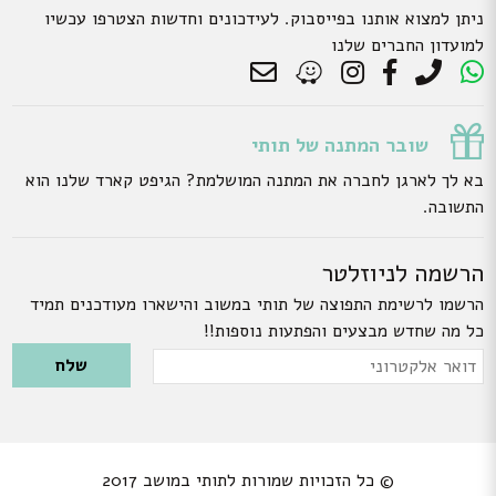
ניתן למצוא אותנו בפייסבוק. לעידכונים וחדשות הצטרפו עכשיו
למועדון החברים שלנו
שובר המתנה של תותי
בא לך לארגן לחברה את המתנה המושלמת? הגיפט קארד שלנו הוא
התשובה.
הרשמה לניוזלטר
הרשמו לרשימת התפוצה של תותי במשוב והישארו מעודכנים תמיד
כל מה שחדש מבצעים והפתעות נוספות!!
Please leave this field empty.
דואר
אלקטרוני
© כל הזכויות שמורות לתותי במושב 2017