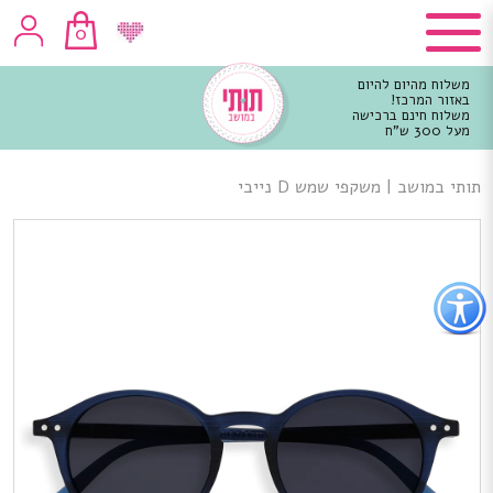
0
משלוח מהיום להיום
באזור המרכז!
משלוח חינם ברכישה
מעל 300 ש"ח
וכן
רכזי
תותי במושב
|
משקפי שמש D נייבי
פתור
פתיחת
פריט
גישות