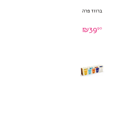
ברווז פרה
₪
39
90