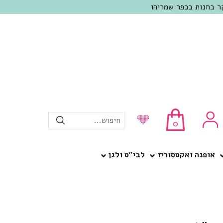
חיפוש...
0
אופנה ואקססוריז
לבי”ס ולגן