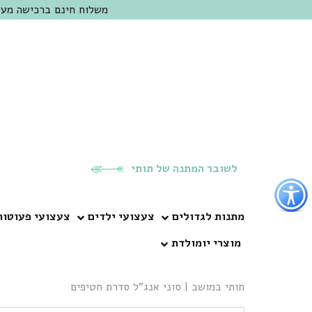
משלוח חינם ברכישה מעל 300 ש"ח | אופציה למשלוח מהיום להיום באזור המרכז | מוזמנים לבקר בחנות בכפר
לשובר המתנה של תותי
פתור
פתיחת
פריט
מתנות לגדולים
צעצועי ילדים
צעצועי פעוטות
גישות
מוצרי יומולדת
וכן
רכזי
תותי במושב
|
סוני אנג”ל סדרת חטיפים