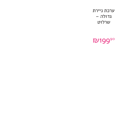
ערכת ניירת
גדולה –
שרלוט
₪
199
90