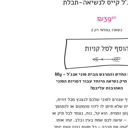
ג’ל קייס לנשיאה-תכלת
₪
39
90
נשארו במלאי רק 2
וסף לסל קניות
הכירו את הפריט החדש והמרגש מבית סוני אנג’ל – My
Bestie C – תיק נשיאה מיוחד עבור דמויות הסוני
האהובות עליכם!
 שגורם לסוני שלכם לנצנץ מכל זווית,
ית שלא תיתן לו לזוז מהמקום או להתהפך
טן וממיס. הוא קל, נוח, נצמד לכל תיק או
– עושה לכם שמח בעין ובלב. קחו אותו
לקפה עם חברה – כל מקום נהיה קצת יותר