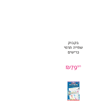
בקבוק
שתייה תרמי
כרישים
₪
79
90