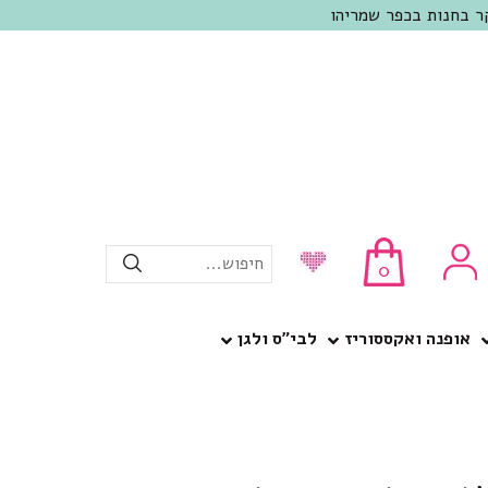
חיפוש...
0
אופנה ואקססוריז
לבי”ס ולגן