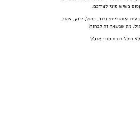
סום כשיש סוני לצידכם.
ים היסטריים: ורוד, כחול, ירוק, צהוב
ול. מה שנשאר זה לבחור!
א כולל בובת סוני אנג’ל