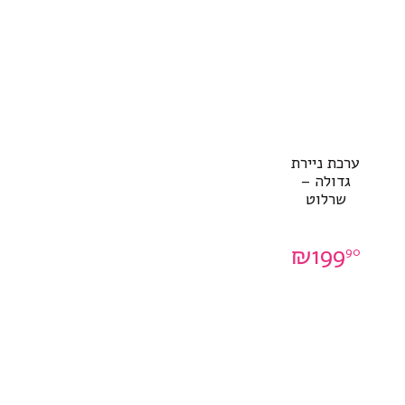
ערכת ניירת
גדולה –
שרלוט
₪
199
90