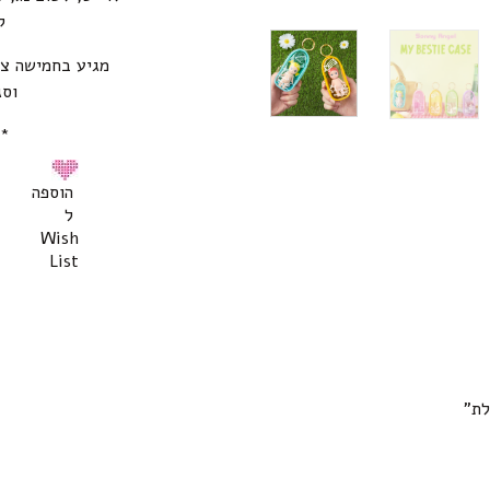
ק
מגיע בחמישה צבע
וסג
*ל
הוספה
ל
Wish
List
לת”