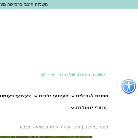
משלוח חינם ברכישה מעל 300 ש"ח | אופציה למשלוח מהיום להיום באזור המרכז | מוזמנים לבקר בחנות בכפר
לשובר המתנה של תותי
פתור
פתיחת
פריט
מתנות לגדולים
צעצועי ילדים
צעצועי פעוטות
גישות
מוצרי יומולדת
וכן
רכזי
תותי במושב
|
סוני אנג’ל קייס לנשיאה-תכלת