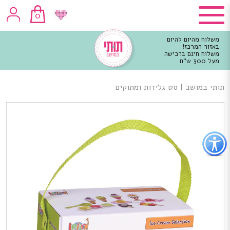
0
משלוח מהיום להיום
באזור המרכז!
משלוח חינם ברכישה
מעל 300 ש"ח
וכן
רכזי
תותי במושב
|
סט גלידות ומתוקים
פתור
פתיחת
פריט
גישות