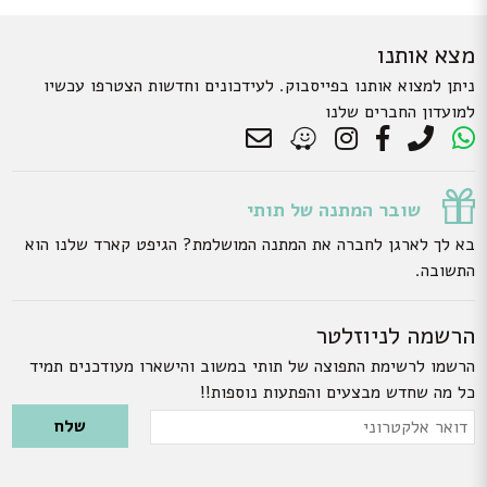
מצא אותנו
ניתן למצוא אותנו בפייסבוק. לעידכונים וחדשות הצטרפו עכשיו
למועדון החברים שלנו
שובר המתנה של תותי
בא לך לארגן לחברה את המתנה המושלמת? הגיפט קארד שלנו הוא
התשובה.
הרשמה לניוזלטר
הרשמו לרשימת התפוצה של תותי במשוב והישארו מעודכנים תמיד
כל מה שחדש מבצעים והפתעות נוספות!!
Please leave this field empty.
דואר
אלקטרוני