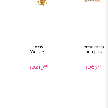
קיפוד משחק
ערכת
זכרון חיות
בנייה-חלל
₪
219
₪
65
90
90