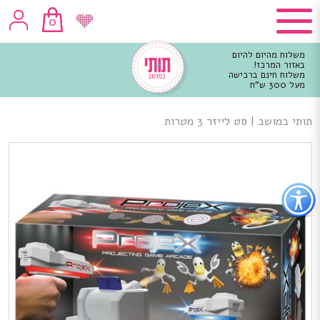
0
משלוח מהיום להיום
באזור המרכז!
משלוח חינם ברכישה
מעל 300 ש"ח
וכן
רכזי
תותי במושב
|
סט לייזר 3 מטרות
פתור
פתיחת
פריט
גישות