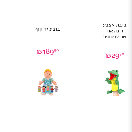
בובת אצבע
בובת יד קוף
דינוזאור
טריצרטופס
₪
189
90
₪
29
90