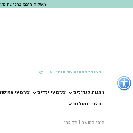
משלוח חינם ברכישה מעל 300 ש"ח | אופציה למשלוח מהיום להיום באזור המרכז | מוזמנים לבקר בחנות בכפר
לשובר המתנה של תותי
פתור
פתיחת
פריט
מתנות לגדולים
צעצועי ילדים
צעצועי פעוטות
גישות
מוצרי יומולדת
וכן
רכזי
תותי במושב
|
חד קרן