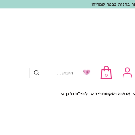
חיפוש...
0
אופנה ואקססוריז
לבי”ס ולגן