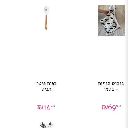
בובוש תוויות
כפית פיטר
– בטמן
רביט
₪
14
₪
69
90
90