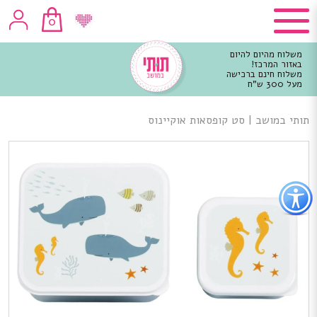
0
משלוח מהיום להיום
באזור המרכז!
משלוח חינם ברכישה
מעל 300 ש"ח
וכן
רכזי
תותי במושב
|
סט קופסאות אוקיינוס
פתור
פתיחת
פריט
גישות