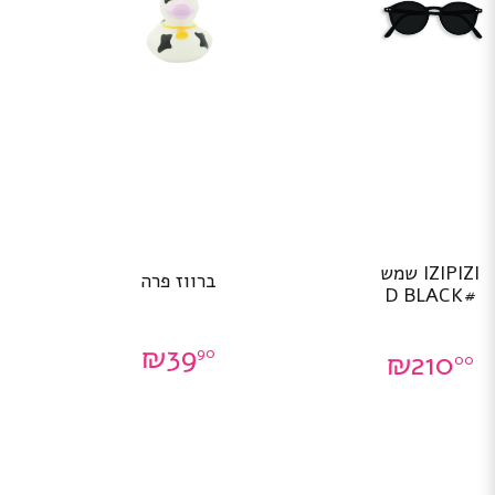
IZIPIZI שמש
ברווז פרה
#D BLACK
₪
39
90
₪
210
00