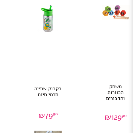
משחק
בקבוק שתייה
הכוורות
תרמי חיות
והדבורים
₪
79
90
₪
129
90