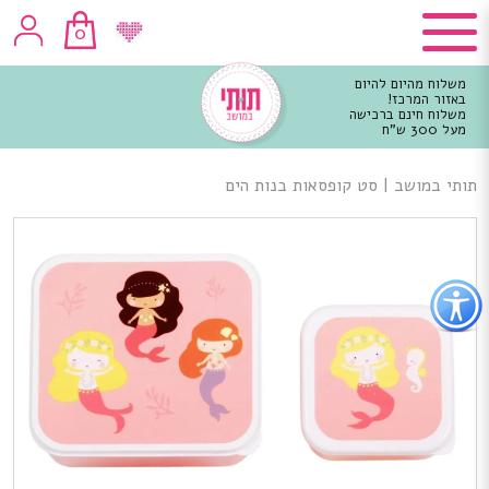
0
משלוח מהיום להיום
באזור המרכז!
משלוח חינם ברכישה
מעל 300 ש"ח
וכן
רכזי
תותי במושב
|
סט קופסאות בנות הים
פתור
פתיחת
פריט
גישות