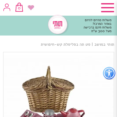
0
משלוח מהיום להיום
באזור המרכז!
משלוח חינם ברכישה
מעל 300 ש"ח
וכן
רכזי
תותי במושב
|
סט תה בסליסלת קש-חיפושית
פתור
פתיחת
פריט
גישות