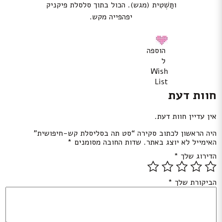
ותַּשְׁטִית (מגש). הכול בתוך סלסלת פיקניק
יפהפייה מקש.
הוספה
ל
Wish
List
חוות דעת
אין עדיין חוות דעת.
היה הראשון לכתוב סקירה “סט תה בסליסלת קש-חיפושית”
האימייל לא יוצג באתר.
שדות החובה מסומנים
*
הדירוג שלך
*
הביקורת שלך
*