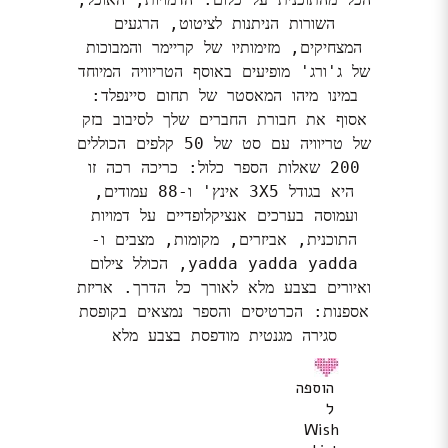
השורות הניתנות לציטוט, הרגעים
המצחיקים, מזימותיו של קריימר והמבוכות
של ג'ורג' מופיעים באוסף הטריוויה המיוחד
במינו מיהו המאסטר של תחום סיינפלד:
אסוף את חבורת החברים שלך לסיבוב בזק
של טריוויה עם סט של 50 קלפים הכוללים
200 שאלות הספר כלול: כריכה רכה זו
היא בגודל 3X5 אינץ' ו-88 עמודים,
ועמוסה בערכים אנציקלופדיים על דמויות
התוכנית, אביזרים, מקומות, מצבים ו-
yadda yadda yadda, הכולל צילום
ואיורים בצבע מלא לאורך כל הדרך. אריזת
אספנות: הכרטיסים והספר נמצאים בקופסת
סגירה מגנטית מודפסת בצבע מלא
הוספה
ל
Wish