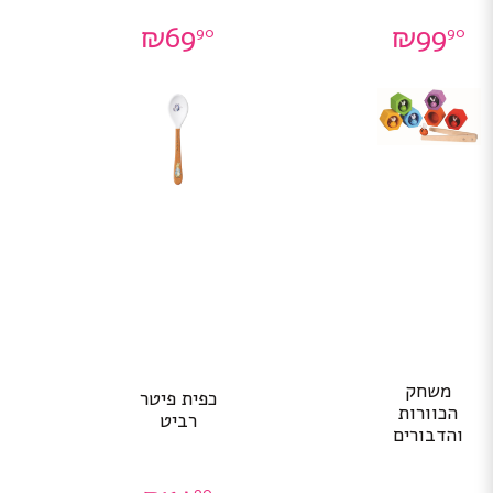
₪
69
₪
99
90
90
משחק
כפית פיטר
הכוורות
רביט
והדבורים
90