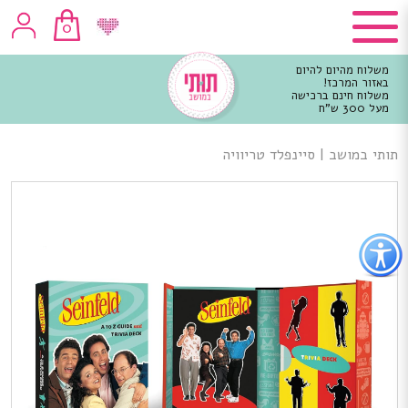
0
משלוח מהיום להיום
באזור המרכז!
משלוח חינם ברכישה
מעל 300 ש"ח
וכן
רכזי
תותי במושב
|
סיינפלד טריוויה
פתור
פתיחת
פריט
גישות