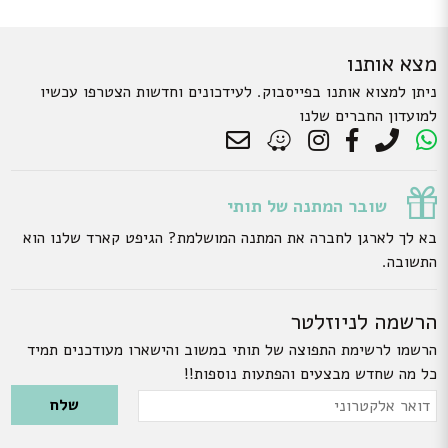
מצא אותנו
ניתן למצוא אותנו בפייסבוק. לעידכונים וחדשות הצטרפו עכשיו
למועדון החברים שלנו
שובר המתנה של תותי
בא לך לארגן לחברה את המתנה המושלמת? הגיפט קארד שלנו הוא
התשובה.
הרשמה לניוזלטר
הרשמו לרשימת התפוצה של תותי במשוב והישארו מעודכנים תמיד
כל מה שחדש מבצעים והפתעות נוספות!!
Please leave this field empty.
דואר
אלקטרוני