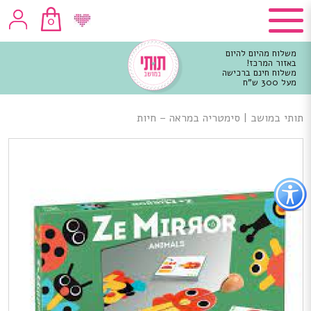
0
משלוח מהיום להיום
באזור המרכז!
משלוח חינם ברכישה
מעל 300 ש"ח
וכן
רכזי
תותי במושב
|
סימטריה במראה – חיות
פתור
פתיחת
פריט
גישות