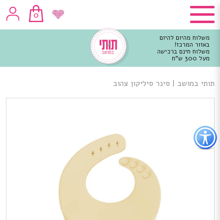
0
משלוח מהיום להיום
באזור המרכז!
משלוח חינם ברכישה
מעל 300 ש"ח
וכן
רכזי
תותי במושב
|
סינר סיליקון צהוב
פתור
פתיחת
פריט
גישות