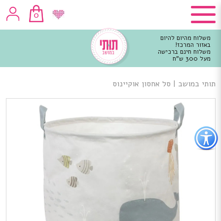
0
משלוח מהיום להיום
באזור המרכז!
משלוח חינם ברכישה
מעל 300 ש"ח
וכן
רכזי
תותי במושב
|
סל אחסון אוקיינוס
פתור
פתיחת
פריט
גישות