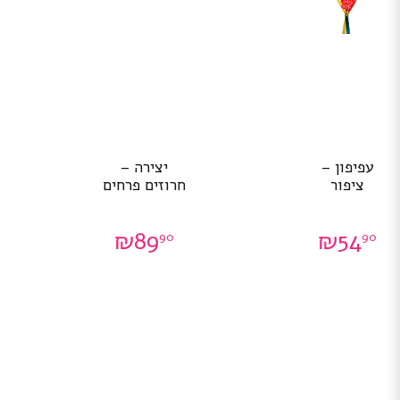
עפיפון –
יצירה –
ציפור
חרוזים פרחים
₪
89
₪
54
90
90