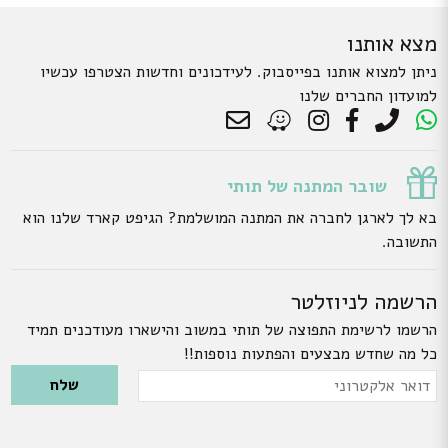
מצא אותנו
ניתן למצוא אותנו בפייסבוק. לעידכונים וחדשות הצטרפו עכשיו
למועדון החברים שלנו
שובר המתנה של תותי
בא לך לארגן לחברה את המתנה המושלמת? הגיפט קארד שלנו הוא
התשובה.
הרשמה לניוזלטר
הרשמו לרשימת התפוצה של תותי במשוב והישארו מעודכנים תמיד
כל מה שחדש מבצעים והפתעות נוספות!!
Please leave this field empty.
דואר
אלקטרוני