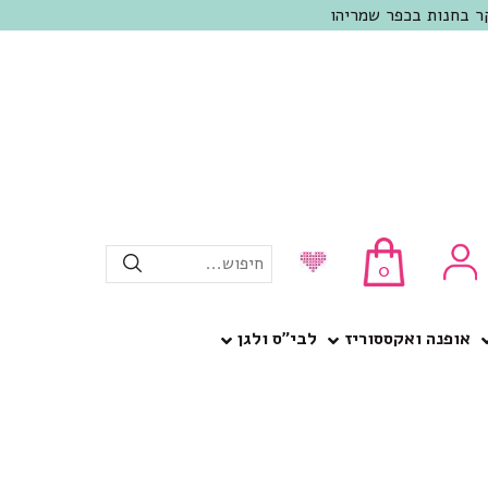
חיפוש...
0
אופנה ואקססוריז
לבי”ס ולגן