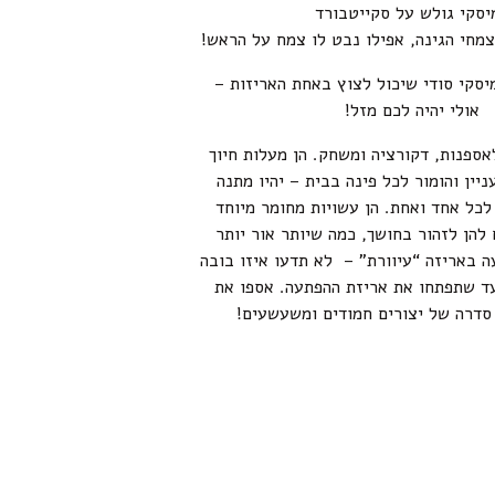
יסקי גולש על סקייטבורד
מחי הגינה, אפילו נבט לו צמח על הראש!
סקי סודי שיכול לצוץ באחת האריזות –
אולי יהיה לכם מזל!
אספנות, דקורציה ומשחק. הן מעלות חיוך
ניין והומור לכל פינה בבית – יהיו מתנה
כל אחד ואחת. הן עשויות מחומר מיוחד
 להן לזהור בחושך, כמה שיותר אור יותר
ה באריזה “עיוורת” – לא תדעו איזו בובה
ד שתפתחו את אריזת ההפתעה. אספו את
 סדרה של יצורים חמודים ומשעשעים!