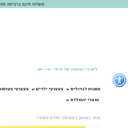
משלוח חינם ברכישה מעל 300 ש"ח | אופציה למשלוח מהיום להיום באזור המרכז | מוזמנים לבקר בחנות בכפר
לשובר המתנה של תותי
פתור
פתיחת
פריט
מתנות לגדולים
צעצועי ילדים
צעצועי פעוטות
גישות
מוצרי יומולדת
וכן
רכזי
תותי במושב
|
סמיסקי סדרת סאנדיי