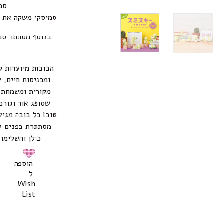
סמ
סמיסקי משקה את צ
בנוסף מסתתר סמי
הבובות מיועדות ל
ומכניסות חיים, ע
מקורית ומשמחת ל
שסופג אור וגורם
טוב! כל בובה מגיע
מסתתרת בפנים ע
כולן והשלימו
הוספה
ל
Wish
List