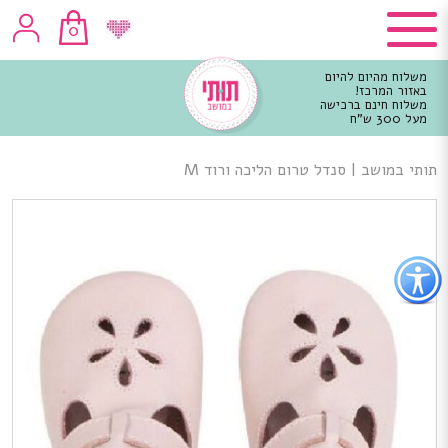
0
משלוח מהיום להיום
באזור המרכז!
משלוח חינם ברכישה
מעל 300 ש"ח
וכן
רכזי
תותי במושב
|
סנדל טרום הליכה ורוד M
פתור
פתיחת
פריט
גישות