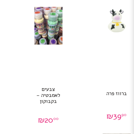
צבעים
ברווז פרה
לאמבטיה –
בקבוקון
₪
39
90
₪
20
00