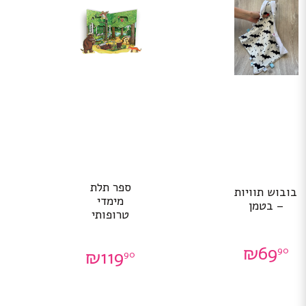
ספר תלת
בובוש תוויות
מימדי
– בטמן
טרופותי
₪
69
90
₪
119
90