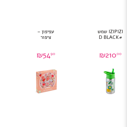
IZIPIZI שמש
עפיפון –
#D BLACK
ציפור
₪
54
₪
210
90
00