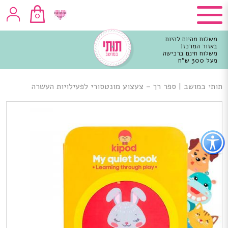
0
משלוח מהיום להיום
באזור המרכז!
משלוח חינם ברכישה
מעל 300 ש"ח
וכן
רכזי
תותי במושב
|
ספר רך – צעצוע מונטסורי לפעילויות העשרה
פתור
פתיחת
פריט
גישות