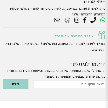
מצא אותנו
ניתן למצוא אותנו בפייסבוק. לעידכונים וחדשות הצטרפו עכשיו
למועדון החברים שלנו
שובר המתנה של תותי
בא לך לארגן לחברה את המתנה המושלמת? הגיפט קארד שלנו הוא
התשובה.
הרשמה לניוזלטר
הרשמו לרשימת התפוצה של תותי במשוב והישארו מעודכנים תמיד
כל מה שחדש מבצעים והפתעות נוספות!!
Please leave this field empty.
דואר
אלקטרוני