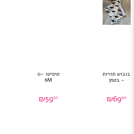
בובוש תוויות
טיפיטו 0-
– בטמן
6M
₪
59
₪
69
90
90