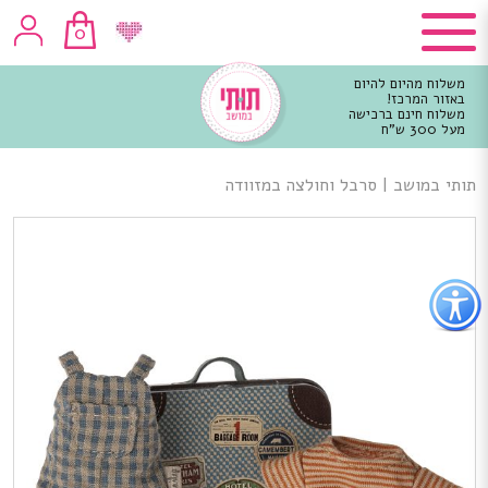
0
משלוח מהיום להיום
באזור המרכז!
משלוח חינם ברכישה
מעל 300 ש"ח
וכן
רכזי
תותי במושב
|
סרבל וחולצה במזוודה
פתור
פתיחת
פריט
גישות