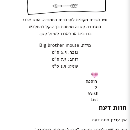
סט בגדים מקסים לעכברית החמודה. הסט ארוז
במזוודה קטנה ממתכת כך שקל להתלבש
בדרכים או לארוז לטיול קטן.
מידה: Big brother mouse
גובה: 6.5 ס”מ
רוחב: 7.5 ס”מ
עומק: 2.5 ס”מ
הוספה
ל
Wish
List
חוות דעת
אין עדיין חוות דעת.
היה הראשון לכתוב סקירה “סרבל וחולצה במזוודה”