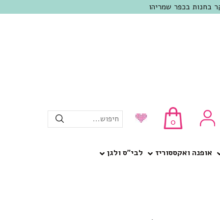
חיפוש...
0
אופנה ואקססוריז
לבי”ס ולגן