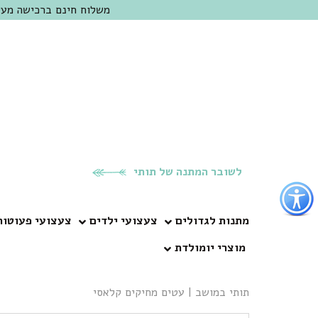
משלוח חינם ברכישה מעל 300 ש"ח | אופציה למשלוח מהיום להיום באזור המרכז | מוזמנים לבקר בחנות בכפר
לשובר המתנה של תותי
פתור
פתיחת
פריט
מתנות לגדולים
צעצועי ילדים
צעצועי פעוטות
גישות
מוצרי יומולדת
וכן
רכזי
תותי במושב
|
עטים מחיקים קלאסי