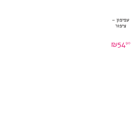
עפיפון –
ציפור
₪
54
90