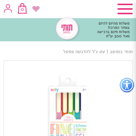
0
משלוח מהיום להיום
באזור המרכז!
משלוח חינם ברכישה
מעל 300 ש"ח
וכן
רכזי
תותי במושב
|
עט ג’ל להדגשה פסטל
פתור
פתיחת
פריט
גישות