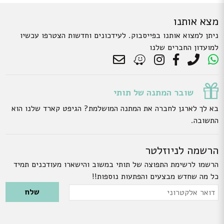
מצא אותנו
ניתן למצוא אותנו בפייסבוק. לעידכונים וחדשות הצטרפו עכשיו
למועדון החברים שלנו
שובר המתנה של תותי
בא לך לארגן לחברה את המתנה המושלמת? הגיפט קארד שלנו הוא
התשובה.
הרשמה לניוזלטר
הרשמו לרשימת התפוצה של תותי במשוב והישארו מעודכנים תמיד
כל מה שחדש מבצעים והפתעות נוספות!!
Please leave this field empty.
דואר
אלקטרוני