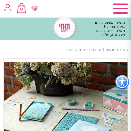
0
משלוח מהיום להיום
באזור המרכז!
משלוח חינם ברכישה
מעל 300 ש"ח
וכן
רכזי
תותי במושב
|
ערכת ניירות גדולה
פתור
פתיחת
פריט
גישות