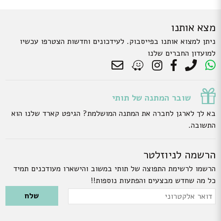
מצא אותנו
ניתן למצוא אותנו בפייסבוק. לעידכונים וחדשות הצטרפו עכשיו
למועדון החברים שלנו
שובר המתנה של תותי
בא לך לארגן לחברה את המתנה המושלמת? הגיפט קארד שלנו הוא
התשובה.
הרשמה לניוזלטר
הרשמו לרשימת התפוצה של תותי במשוב והישארו מעודכנים תמיד
כל מה שחדש מבצעים והפתעות נוספות!!
Please leave this field empty.
דואר
אלקטרוני