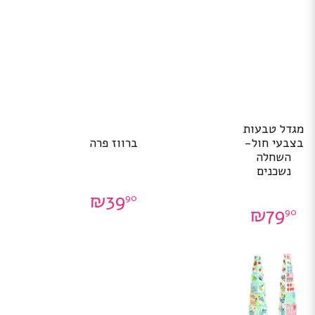
מגדל טבעות
בצבעי חול-
ברווז פרה
השחלה
נשכנים
₪
39
90
₪
79
90