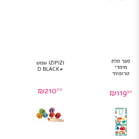
ספר תלת
IZIPIZI שמש
מימדי
#D BLACK
טרופותי
₪
210
00
₪
119
90