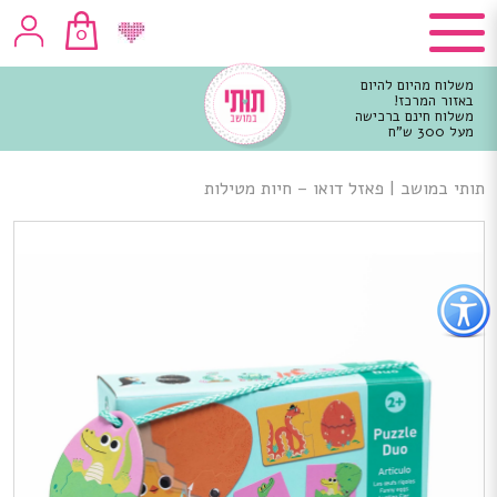
0
משלוח מהיום להיום
באזור המרכז!
משלוח חינם ברכישה
מעל 300 ש"ח
וכן
רכזי
תותי במושב
|
פאזל דואו – חיות מטילות
פתור
פתיחת
פריט
גישות