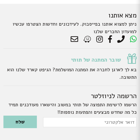
מצא אותנו
ניתן למצוא אותנו בפייסבוק. לעידכונים וחדשות הצטרפו עכשיו
למועדון החברים שלנו
שובר המתנה של תותי
בא לך לארגן לחברה את המתנה המושלמת? הגיפט קארד שלנו הוא
התשובה.
הרשמה לניוזלטר
הרשמו לרשימת התפוצה של תותי במשוב והישארו מעודכנים תמיד
כל מה שחדש מבצעים והפתעות נוספות!!
Please leave this field empty.
דואר
אלקטרוני