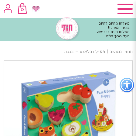
0
משלוח מהיום להיום
באזור המרכז!
משלוח חינם ברכישה
מעל 300 ש"ח
וכן
רכזי
תותי במושב
|
פאזל ובלאנס – בננה
פתור
פתיחת
פריט
גישות