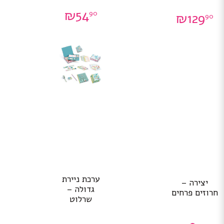
₪
54
90
₪
129
90
ערכת ניירת
יצירה –
גדולה –
חרוזים פרחים
שרלוט