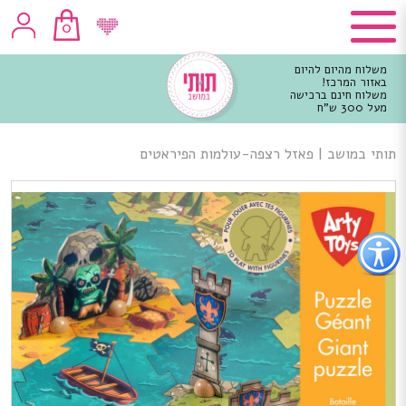
0
משלוח מהיום להיום
באזור המרכז!
משלוח חינם ברכישה
מעל 300 ש"ח
וכן
רכזי
תותי במושב
|
פאזל רצפה-עולמות הפיראטים
פתור
פתיחת
פריט
גישות