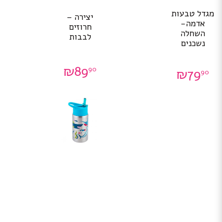
מגדל טבעות
יצירה –
אדמה-
חרוזים
השחלה
לבבות
נשכנים
₪
89
90
₪
79
90