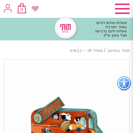
0
משלוח מהיום להיום
באזור המרכז!
משלוח חינם ברכישה
מעל 300 ש"ח
וכן
רכזי
תותי במושב
|
פאזל 16 – כבאית
פתור
פתיחת
פריט
גישות