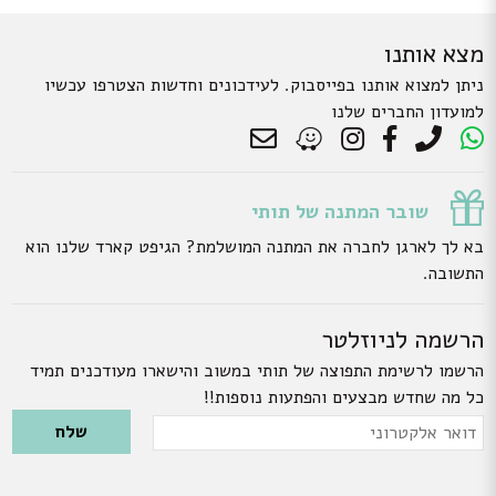
מצא אותנו
ניתן למצוא אותנו בפייסבוק. לעידכונים וחדשות הצטרפו עכשיו
למועדון החברים שלנו
שובר המתנה של תותי
בא לך לארגן לחברה את המתנה המושלמת? הגיפט קארד שלנו הוא
התשובה.
הרשמה לניוזלטר
הרשמו לרשימת התפוצה של תותי במשוב והישארו מעודכנים תמיד
כל מה שחדש מבצעים והפתעות נוספות!!
Please leave this field empty.
דואר
אלקטרוני