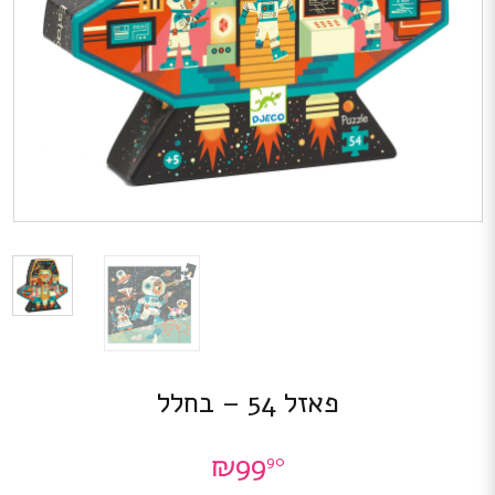
פאזל 54 – בחלל
₪
99
90