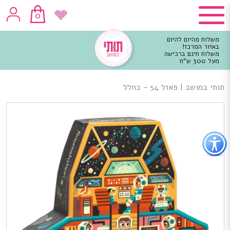
0
משלוח מהיום להיום
באזור המרכז!
משלוח חינם ברכישה
מעל 300 ש"ח
וכן
רכזי
תותי במושב
|
פאזל 54 – בחלל
פתור
פתיחת
פריט
גישות