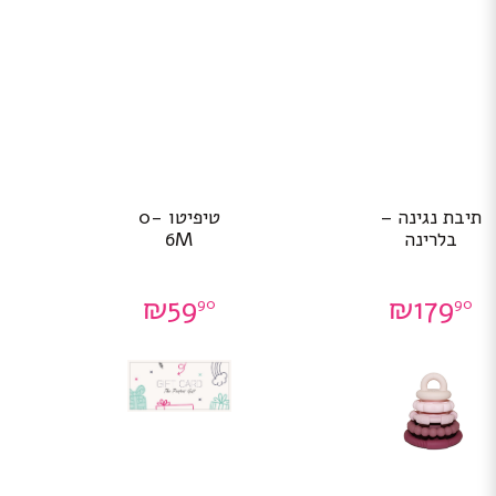
תיבת נגינה –
טיפיטו 0-
בלרינה
6M
₪
59
₪
179
90
90