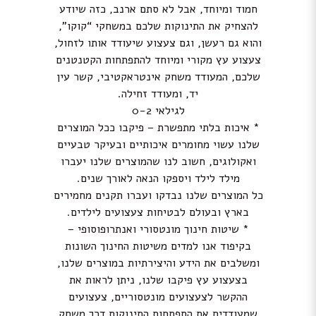
חמוד ומיוחד, אבל לא סתם ארנב, כזה שיודע
להצחיק את התינוקות שלכם במשחקי “קוקו”,
והוא גם רעשן, וגם צעצוע שיעודד אותו לזחול,
צעצוע עץ מקורי ומיוחד להתפתחות הקטנטנים
שלכם, המעודד משחק אינטראקטיבי, קשר עין
יד, ומעודד זחילה.
לגילאי 0-2
* איכות בלתי מתפשרת – פיקבו ככל המוצרים
שלנו עשוי מחומרים איכותיים ובעיקר טבעיים
ואקולוגים, חשוב לנו שהמוצרים שלנו יעברו
מילד לילד ויספקו הנאה לאורך שנים.
כל המוצרים שלנו נבדקו ועברו תקנים מחמירים
בארץ ובעולם לבטיחות צעצועים לילדים.
* שיטות חינוך מונטסורי ואנתרופוסופי –
בקיפוד אנו למדים משיטות החינוך השונות
ומשלבים את הידע והיצירתיות במוצרים שלנו,
בצעצוע עץ פיקבו שלנו, ניתן לראות את
ההקשר לצעצועים מונטסוריים, צעצועים
שמעודדים את התפתחות התינוקות דרך משחק