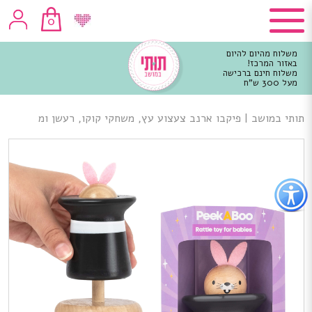
0
משלוח מהיום להיום
באזור המרכז!
משלוח חינם ברכישה
מעל 300 ש"ח
וכן
רכזי
תותי במושב
|
פיקבו ארנב צעצוע עץ, משחקי קוקו, רעשן ומ
פתור
פתיחת
פריט
גישות