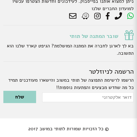
ניתן למצוא אותנו בפייסבוק. לעידכונים וחדשות הצטרפו עכשיו
למועדון החברים שלנו
שובר המתנה של תותי
בא לך לארגן לחברה את המתנה המושלמת? הגיפט קארד שלנו הוא
התשובה.
הרשמה לניוזלטר
הרשמו לרשימת התפוצה של תותי במשוב והישארו מעודכנים תמיד
כל מה שחדש מבצעים והפתעות נוספות!!
Please leave this field empty.
דואר
אלקטרוני
© כל הזכויות שמורות לתותי במושב 2017