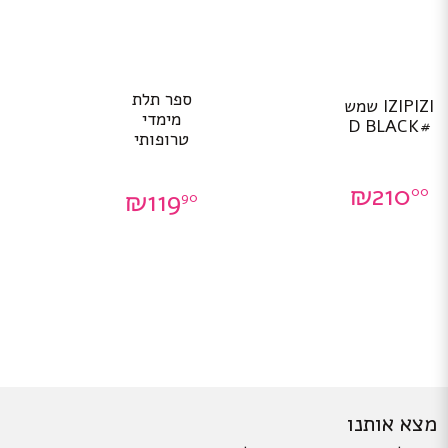
ספר תלת
IZIPIZI שמש
מימדי
#D BLACK
טרופותי
₪
210
00
₪
119
90
מצא אותנו