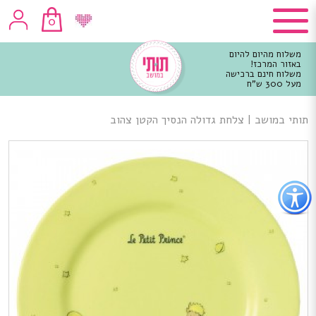
0
משלוח מהיום להיום
באזור המרכז!
משלוח חינם ברכישה
מעל 300 ש"ח
וכן
רכזי
תותי במושב
|
צלחת גדולה הנסיך הקטן צהוב
פתור
פתיחת
פריט
גישות