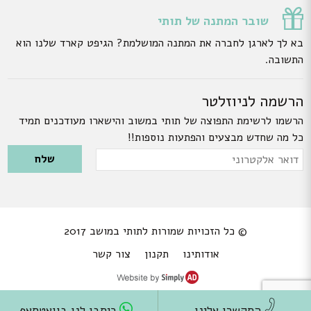
שובר המתנה של תותי
בא לך לארגן לחברה את המתנה המושלמת? הגיפט קארד שלנו הוא
התשובה.
הרשמה לניוזלטר
הרשמו לרשימת התפוצה של תותי במשוב והישארו מעודכנים תמיד
כל מה שחדש מבצעים והפתעות נוספות!!
Please leave this field empty.
דואר
אלקטרוני
© כל הזכויות שמורות לתותי במושב 2017
אודותינו
תקנון
צור קשר
התקשרו אלינו
כיתבו לנו בוואטסאפ