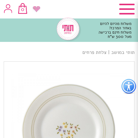
0
משלוח מהיום להיום
באזור המרכז!
משלוח חינם ברכישה
מעל 300 ש"ח
וכן
רכזי
תותי במושב
|
צלחת פרחים
פתור
פתיחת
פריט
גישות