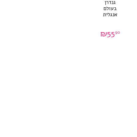
גנדרן
בעולם
אנגלית
₪
55
90