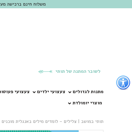
משלוח חינם ברכישה מעל 300 ש"ח | אופציה למשלוח מהיום להיום באזור המרכז | מוזמנים לבקר בחנות בכפר
לשובר המתנה של תותי
פתור
פתיחת
פריט
מתנות לגדולים
צעצועי ילדים
צעצועי פעוטות
גישות
מוצרי יומולדת
וכן
רכזי
תותי במושב
|
צלילים – לומדים מילים באנגלית מוכנים 