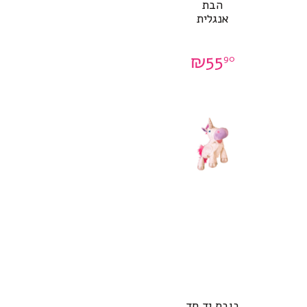
הבת
אנגלית
₪
55
90
בובת יד חד