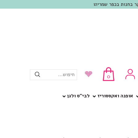
חיפוש...
0
אופנה ואקססוריז
לבי”ס ולגן