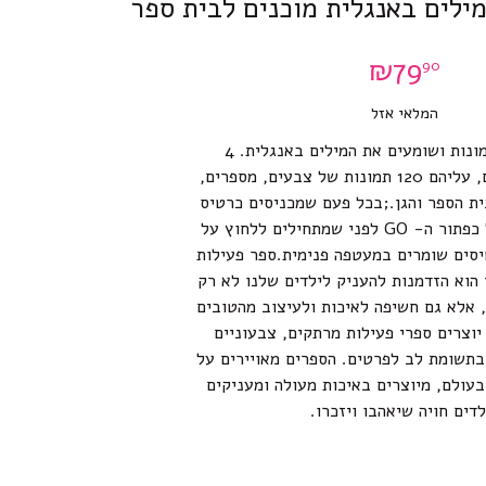
מילים באנגלית מוכנים לבית ספר
₪
79
90
המלאי אזל
לוחצים על התמונות ושומעים את המילים באנגלית. 4
כרטיסים דו צידיים, עליהם 120 תמונות של צבעים, מספרים,
ית הספר והגן.;בכל פעם שמכניסים כרטיס
חדש יש ללחוץ על כפתור ה- GO לפני שמתחילים ללחוץ על
יסים שומרים במעטפה פנימית.ספר פעילות
 הוא הזדמנות להעניק לילדים שלנו לא רק
 אלא גם חשיפה לאיכות ולעיצוב מהטובים
יוצרים ספרי פעילות מרתקים, צבעוניים
ובתשומת לב לפרטים. הספרים מאויירים על
בעולם, מיוצרים באיכות מעולה ומעניקים
לדים חויה שיאהבו ויזכרו.