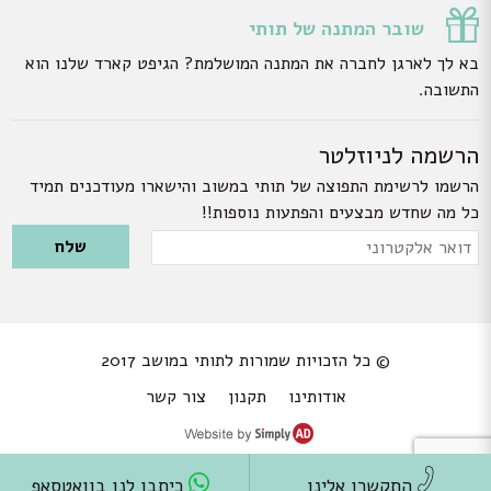
שובר המתנה של תותי
בא לך לארגן לחברה את המתנה המושלמת? הגיפט קארד שלנו הוא
התשובה.
הרשמה לניוזלטר
הרשמו לרשימת התפוצה של תותי במשוב והישארו מעודכנים תמיד
כל מה שחדש מבצעים והפתעות נוספות!!
Please leave this field empty.
דואר
אלקטרוני
© כל הזכויות שמורות לתותי במושב 2017
אודותינו
תקנון
צור קשר
התקשרו אלינו
כיתבו לנו בוואטסאפ