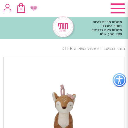
0
משלוח מהיום להיום
באזור המרכז!
משלוח חינם ברכישה
מעל 300 ש"ח
וכן
רכזי
תותי במושב
|
צעצוע משיכה DEER
פתור
פתיחת
פריט
גישות