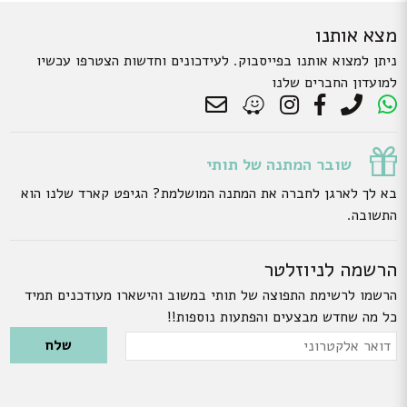
מצא אותנו
ניתן למצוא אותנו בפייסבוק. לעידכונים וחדשות הצטרפו עכשיו
למועדון החברים שלנו
שובר המתנה של תותי
בא לך לארגן לחברה את המתנה המושלמת? הגיפט קארד שלנו הוא
התשובה.
הרשמה לניוזלטר
הרשמו לרשימת התפוצה של תותי במשוב והישארו מעודכנים תמיד
כל מה שחדש מבצעים והפתעות נוספות!!
Please leave this field empty.
דואר
אלקטרוני