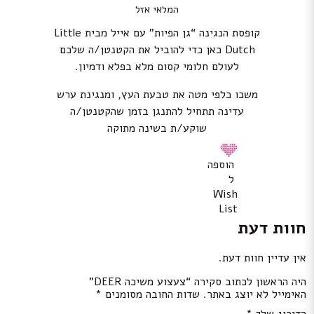
המלאי אזל
קופסת הנגינה “גן הפיות” עם אייל מבית Little
Dutch כאן כדי להוביל את הקטנטן/ה שלכם
לעולם חלומי קסום מלא בפלא ודמיון.
משכו כלפי מטה את טבעת העץ, ומנגינת ערש
עדינה תתחיל להתנגן בזמן שהקטנטן/ה
שוקע/ת בשינה מתוקה
הוספה
ל
Wish
List
חוות דעת
אין עדיין חוות דעת.
היה הראשון לכתוב סקירה “צעצוע משיכה DEER”
האימייל לא יוצג באתר.
שדות החובה מסומנים
*