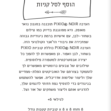
הוסף לסל קניות
הערכה PIXIO® NOIR תוכננה בסגנון נואר
מאופק. היא מסוגננת בדיוק כמו צילום
בשחור-לבן, עם אישיות ברמת ניגודיות גבוהה
שמזכירה את גיבורי הז’אנר הקולנועי הזה.
הערכה PIXIO® NOIR כוללת קוביות PIXIO
בשחור, לבן ואפור. הן מאפשרות לך להפוך כל
יצירה אבסטרקטית למטפורה פילוסופית.
שילובים של צבעים כרומטיים מאפשרים לך
להתמקד בצורתם של האוביקטים התלת-ממדיים
שלך וליצור שלימות אדריכלית. אפשר להשתמש
בניגודים כדי להוסיף נפח חזותי לדגמים שלך,
להדגיש אותם וליצור משחקים של אור וצל.
לגילאי 6+
8 x 8 x 8 mm קוביות קטנות גודל