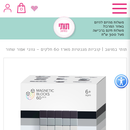
0
משלוח מהיום להיום
באזור המרכז!
משלוח חינם ברכישה
מעל 300 ש"ח
וכן
רכזי
תותי במושב
|
קוביות מגנטיות מארז 60 חלקים – גווני אפור שחור
פתור
פתיחת
פריט
גישות