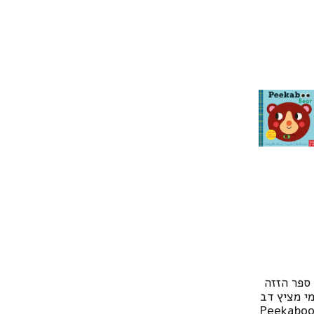
ספר הזזה
י מציץ דב
Peekabo