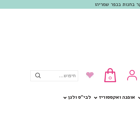
חיפוש...
0
אופנה ואקססוריז
לבי”ס ולגן