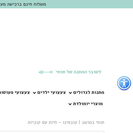
משלוח חינם ברכישה מעל 300 ש"ח | אופציה למשלוח מהיום להיום באזור המרכז | מוזמנים לבקר בחנות בכפר
לשובר המתנה של תותי
פתור
פתיחת
פריט
מתנות לגדולים
צעצועי ילדים
צעצועי פעוטות
גישות
מוצרי יומולדת
וכן
רכזי
תותי במושב
|
קובמינו – חיות עם קוביות