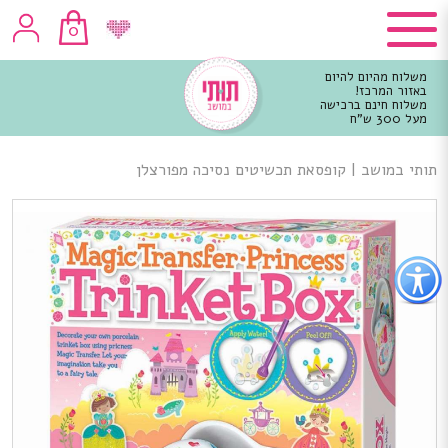
0
משלוח מהיום להיום
באזור המרכז!
משלוח חינם ברכישה
מעל 300 ש"ח
וכן
רכזי
תותי במושב
|
קופסאת תכשיטים נסיכה מפורצלן
פתור
פתיחת
פריט
גישות