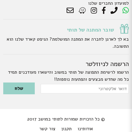
למועדון החברים שלנו
שובר המתנה של תותי
בא לך לארגן לחברה את המתנה המושלמת? הגיפט קארד שלנו הוא
התשובה.
הרשמה לניוזלטר
הרשמו לרשימת התפוצה של תותי במשוב והישארו מעודכנים תמיד
כל מה שחדש מבצעים והפתעות נוספות!!
Please leave this field empty.
דואר
אלקטרוני
© כל הזכויות שמורות לתותי במושב 2017
אודותינו
תקנון
צור קשר