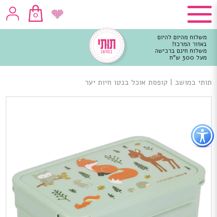
0
משלוח מהיום להיום
באזור המרכז!
משלוח חינם ברכישה
מעל 300 ש"ח
וכן
רכזי
תותי במושב
|
קופסת אוכל בנטו חיות יער
פתור
פתיחת
פריט
גישות