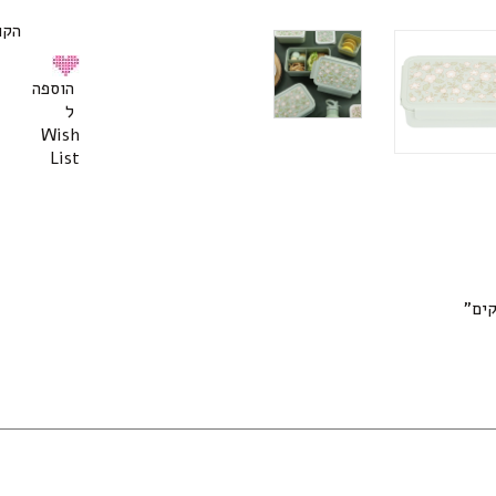
הקופס
הוספה
ל
Wish
List
קים”