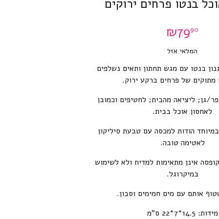
כל בנטו פרחים ירוקים
₪
79
90
המלאי אזל
נון בנטו עם מגש תחתון ותאים נשלפים
 מתוקים של פרחים ברקע ירוק.
ר/גן; ליציאה מהבית; לחטיפים וכמובן
לאחסון אוכל בבית.
מיוחד הודות למכסה עם טבעת סיליקון
לאטימה טובה.
ופסה אינן מתאימות למדיח ולא לשימוש
במיקרוגל.
וף אותם עם מים חמימים וסבון.
מידות: 14.5*7*22 ס”מ