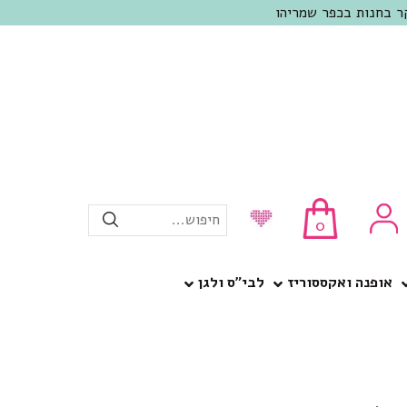
חיפוש...
0
אופנה ואקססוריז
לבי”ס ולגן