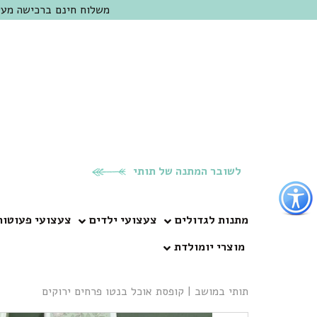
משלוח חינם ברכישה מעל 300 ש"ח | אופציה למשלוח מהיום להיום באזור המרכז | מוזמנים לבקר בחנות בכפר
לשובר המתנה של תותי
פתור
פתיחת
פריט
מתנות לגדולים
צעצועי ילדים
צעצועי פעוטות
גישות
מוצרי יומולדת
וכן
רכזי
תותי במושב
|
קופסת אוכל בנטו פרחים ירוקים