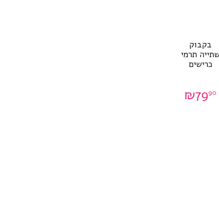
בקבוק
תייה תרמי
כרישים
₪
79
90