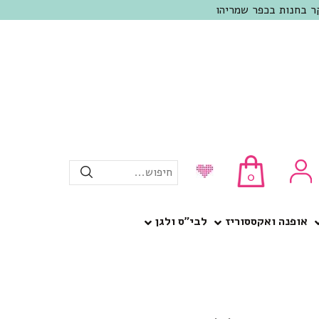
חיפוש...
0
אופנה ואקססוריז
לבי”ס ולגן