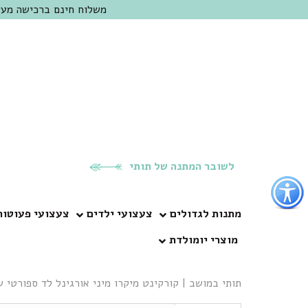
משלוח חינם ברכישה מעל 300 ש"ח | אופציה למשלוח מהיום להיום באזור המרכז | מוזמנים לבקר בחנות בכפר
לשובר המתנה של תותי
פתור
פתיחת
פריט
מתנות לגדולים
צעצועי ילדים
צעצועי פעוטות
גישות
מוצרי יומולדת
וכן
רכזי
תותי במושב
|
קורקינט מיקרו מיני אורגינל לד ספורטי ש