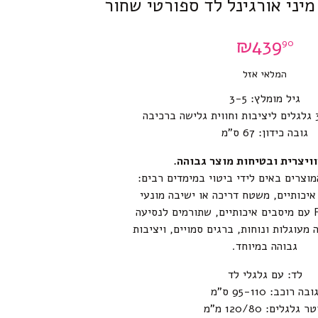
מיני אורגינל לד ספורטי שחור
₪
439
90
המלאי אזל
גיל מומלץ: 3-5
גובה כידון: 67 ס”מ
ויצרית ובטיחות מוצר גבוהה.
מוצרים באים לידי ביטוי במימדים רבים:
יכותיים, משטח דריכה או ישיבה מונעי
החלקה, גלגלי PU עם מיסבים איכותיים, שתורמים לנסיעה
 מעוגלות ונוחות, ברגים סמויים, ויציבות
גבוהה במיוחד.
לד: עם גלגלי לד
ובה רוכב: 95-110 ס”מ
ר גלגלים: 120/80 מ”מ