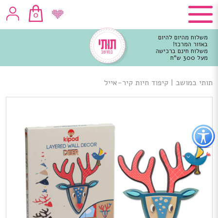
0
משלוח מהיום להיום
באזור המרכז!
משלוח חינם ברכישה
מעל 300 ש"ח
וכן
רכזי
תותי במושב
|
קיפוד חיות קיר-אייל
פתור
פתיחת
פריט
גישות