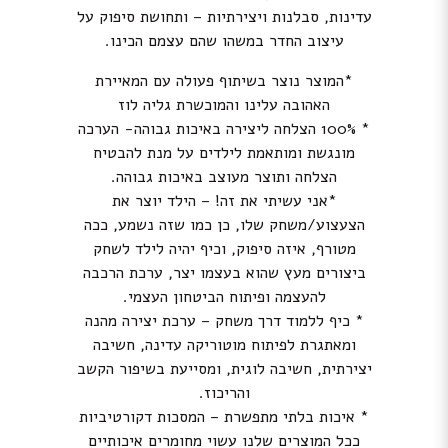
עדינות, סבלנות ויצירתיות – ותחושת סיפוק על
עיצוב החדר במשהו שהם עצמם הכינו.
*המוצר נוצר בשיתוף פעולה עם המאיירת
האהובה עלינו והמוכשרת גליה לוז
* 100% הצלחה ליצירה באיכות גבוהה- הערכה
מונגשת ומותאמת לילדים על מנת להבטיח
הצלחה ותוצר מעוצב באיכות גבוהה.
*אני עשיתי את זה! – הילד יוצר את
הצעצוע/משחק שלו, כן כמו שזה נשמע, ככה
מטורף, איזה סיפוק, וכיף יהיה לילד לשחק
ביצורים מעץ שהוא בעצמו יצר, ערכת הרכבה
להעצמה ופיתוח הביטחון העצמי.
* כיף ללמוד דרך משחק – ערכת יצירה מהנה
ומאתגרת לפיתוח מוטוריקה עדינה, חשיבה
יצירתית, חשיבה לוגית, ומסייעת בשיפור הקשב
והריכוז.
* איכות בלתי מתפשרת – המסכות דקורטיביות
ככל המוצרים שלנו עשוי מחומרים איכותיים