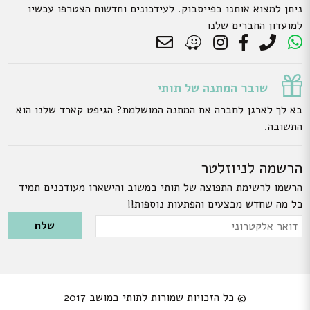
ניתן למצוא אותנו בפייסבוק. לעידכונים וחדשות הצטרפו עכשיו
למועדון החברים שלנו
שובר המתנה של תותי
בא לך לארגן לחברה את המתנה המושלמת? הגיפט קארד שלנו הוא
התשובה.
הרשמה לניוזלטר
הרשמו לרשימת התפוצה של תותי במשוב והישארו מעודכנים תמיד
כל מה שחדש מבצעים והפתעות נוספות!!
Please leave this field empty.
דואר
אלקטרוני
© כל הזכויות שמורות לתותי במושב 2017