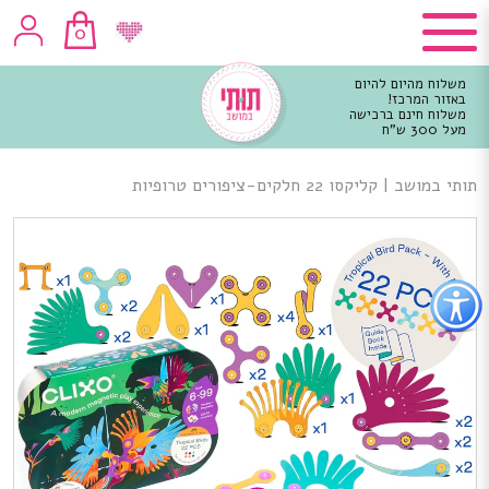
0
משלוח מהיום להיום
באזור המרכז!
משלוח חינם ברכישה
מעל 300 ש"ח
וכן
רכזי
תותי במושב
|
קליקסו 22 חלקים-ציפורים טרופיות
פתור
פתיחת
פריט
גישות