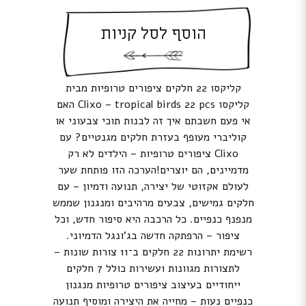
הוסף לסל קניות
קליקסו 22 חלקים ציפורים טרופיות מבית
קליקסו Clixo – tropical birds 22 pcs האם
אי פעם חשבתם איך זה לבנות תוכי צבעוני או
קוליברי מעופף בעזרת חלקים מגנטיים? עם
Clixo ציפורים טרופיות – הילדים לא רק
מדמיינים, הם יוצרים!הערכה הזו פותחת שער
לעולם אקזוטי של יצירה, תנועה ודמיון – עם
חלקים גמישים, צבעים מרהיבים ומנגנון שממש
מנפנף כנפיים. כל הרכבה היא סיפור חדש, וכל
ציפור – הרפתקה חדשה בג’ונגל הדמיוני.
רשימת יתרונות 22 חלקים ב־11 צורות שונות –
לתצורות מגוונות ועשירות כולל 7 חלקים
ייחודיים בעיצוב ציפורים טרופיות מנגנון
כנפיים נעות – מחייה את היצירה ומוסיף תנועה