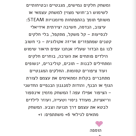
ומשחק חלקים גמישים, מגנטיים ובטיחותיים
לשימוש רב־חושי מצוין למשחק עצמאי או
משותף תומך בהתפתחות מיומנויות STEAM:
עיצוב, הנדסה, חשיבה יצירתית אידיאלי
לנסיעות – קל משקל, מתקפל, בלי חלקים
קטנים שמתפזרים אריזה אקולוגית – כי חשוב
לנו גם הכדור שעליו אנחנו עפים תיאור שימוש
הילדים פותחים את הערכה, בוחרים חלקים
ומתחילים לבנות – תוכים, קוליברים, ינשופים
ועוד ציפורים קסומות. החלקים המגנטיים
מתחברים בקלות ומתאימים את עצמם לצורת
הגוף או הכנף, והודות למנגנון הכנפיים החדשני
– הציפור אפילו עפה ! המשחק מזמין אינספור
וריאציות, מעודד ניסוי וטעייה, ועוזר לילדים
לבטא את עצמם דרך תנועה וצבע. המשחק
מתאים לגילאי 6+ משתתפים: 1+
הוספה