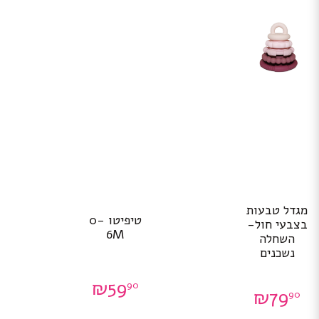
מגדל טבעות
טיפיטו 0-
בצבעי חול-
6M
השחלה
נשכנים
₪
59
90
₪
79
90