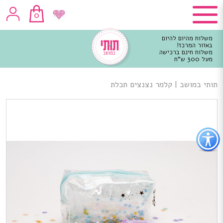
0
משלוח מהיום להיום
באזור המרכז!
משלוח חינם ברכישה
מעל 300 ש"ח
וכן
רכזי
תותי במושב
|
קלמר נצנצים תכלת
פתור
פתיחת
פריט
גישות