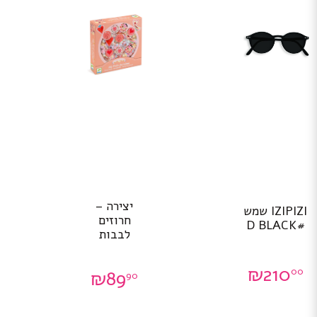
יצירה –
IZIPIZI שמש
חרוזים
#D BLACK
לבבות
₪
210
00
₪
89
90