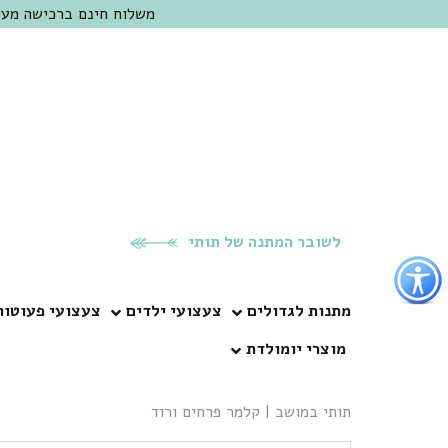
משלוח חינם ברכישה מעל 300 ש"ח | אופציה למשלוח מהיום להיום באזור המרכז | מוזמנים לבקר בחנות בכפר
לשובר המתנה של תותי
פתור
פתיחת
פריט
מתנות לגדולים
צעצועי ילדים
צעצועי פעוטות
גישות
מוצרי יומולדת
וכן
רכזי
תותי במושב
|
קלמר פרחים ורוד