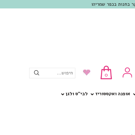
חיפוש...
0
אופנה ואקססוריז
לבי”ס ולגן